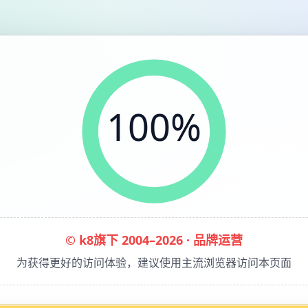
100%
© k8旗下 2004–2026 · 品牌运营
为获得更好的访问体验，建议使用主流浏览器访问本页面